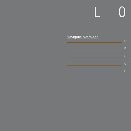
Navigatie overslaan
O
P
P
C
L