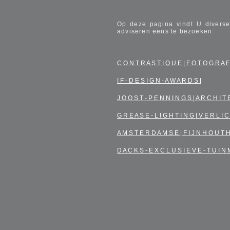
Op deze pagina vindt U diverse
adviseren eens te bezoeken.
C O N T R A S T I Q U E | F O T O G R A F
I F - D E S I G N - A W A R D S |
J O O S T - P E N N I N G S | A R C H I T 
G R E A S E - L I G H T I N G | V E R L I C
A M S T E R D A M S E | F I J N H O U T 
D A C K S - E X C L U S I E V E - T U I N