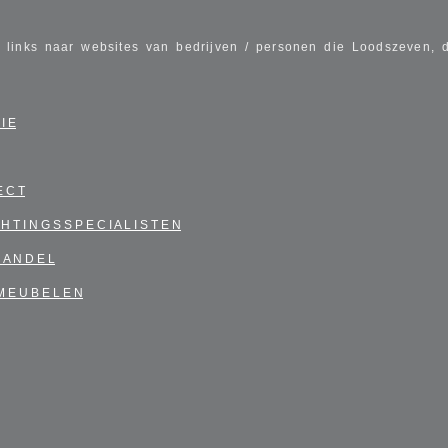
 links naar websites van bedrijven / personen die Loodszeven, 
 I E
E C T
 H T I N G S S P E C I A L I S T E N
H A N D E L
 M E U B E L E N