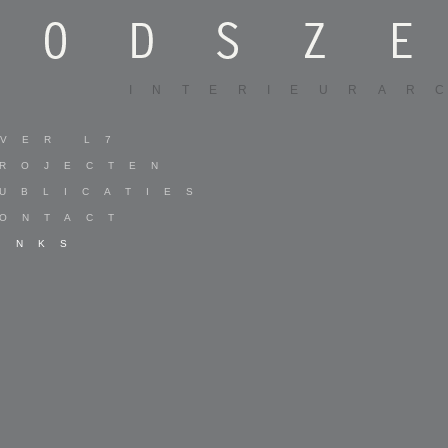
INTERIEURAR
VER L7
ROJECTEN
UBLICATIES
ONTACT
INKS